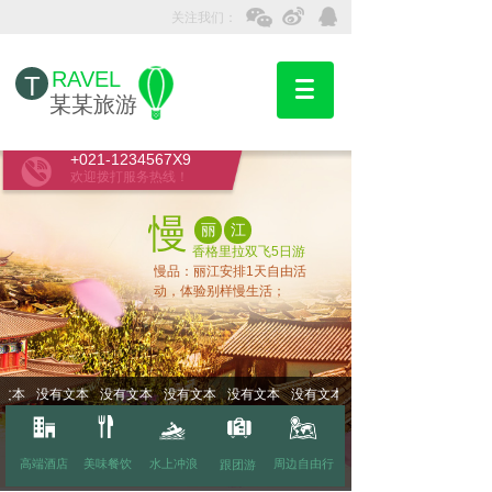
关注我们：
RAVEL
T
某某旅游
+021-1234567X9
欢迎拨打服务热线！
慢
丽
江
香格里拉双飞5日游
慢品：丽江安排1天自由活
动，体验别样慢生活；
本
没有文本
没有文本
没有文本
没有文本
没有文本
没有文本
高端酒店
美味餐饮
水上冲浪
周边自由行
跟团游